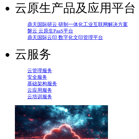
云原生产品及应用平台
鼎天国际研云 研制一体化工业互联网解决方案
磐云 云原生PaaS平台
鼎天国际云印 数字化文印管理平台
云服务
云管理服务
安全服务
基础架构服务
云应用服务
云培训服务