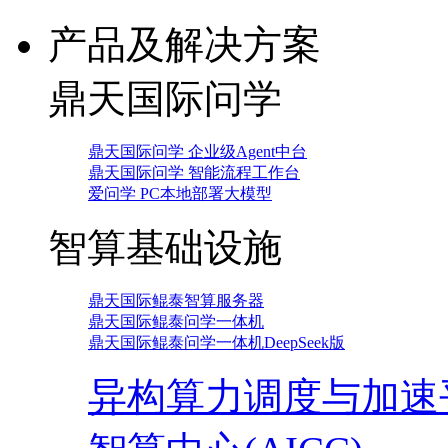
产品及解决方案
鼎天国际问学
鼎天国际问学 企业级Agent中台
鼎天国际问学 智能流程工作台
爱问学 PC本地部署大模型
智算基础设施
鼎天国际鲲泰智算服务器
鼎天国际鲲泰问学一体机
鼎天国际鲲泰问学一体机DeepSeek版
异构算力调度与加速