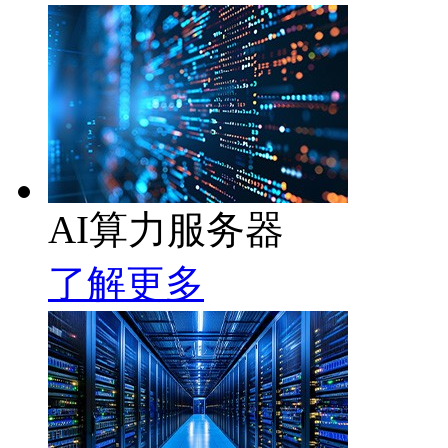
AI算力服务器
了解更多