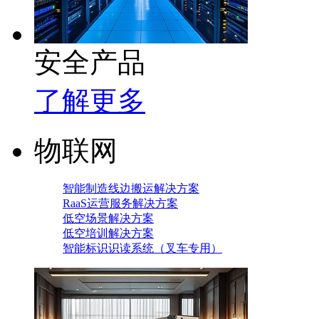
安全产品
了解更多
物联网
智能制造线边搬运解决方案
RaaS运营服务解决方案
低空场景解决方案
低空培训解决方案
智能标识识读系统（叉车专用）