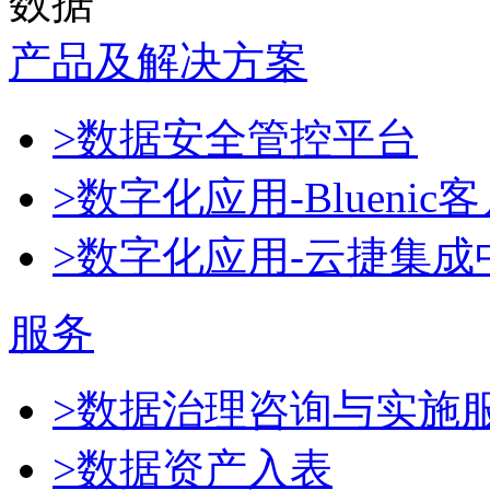
数据
产品及解决方案
>数据安全管控平台
>数字化应用-Blueni
>数字化应用-云捷集成
服务
>数据治理咨询与实施
>数据资产入表