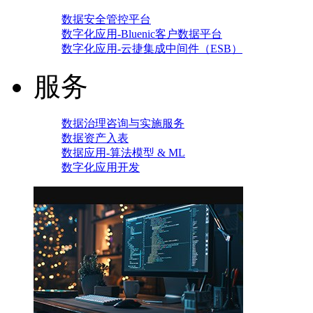
数据安全管控平台
数字化应用-Bluenic客户数据平台
数字化应用-云捷集成中间件（ESB）
服务
数据治理咨询与实施服务
数据资产入表
数据应用-算法模型 & ML
数字化应用开发