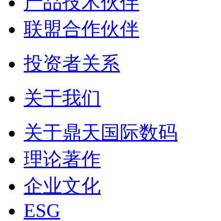
产品技术伙伴
联盟合作伙伴
投资者关系
关于我们
关于鼎天国际数码
理论著作
企业文化
ESG