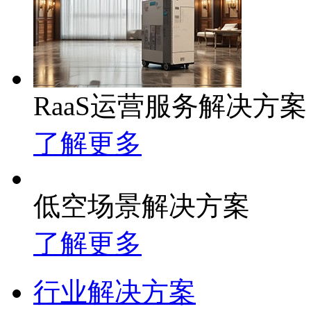
RaaS运营服务解决方案
了解更多
低空场景解决方案
了解更多
行业解决方案