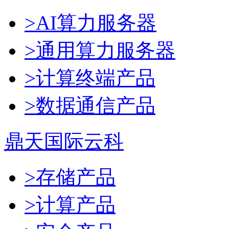
>AI算力服务器
>通用算力服务器
>计算终端产品
>数据通信产品
鼎天国际云科
>存储产品
>计算产品