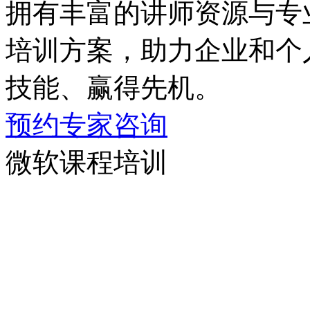
拥有丰富的讲师资源与专业
培训方案，助力企业和
技能、赢得先机。
预约专家咨询
微软课程培训