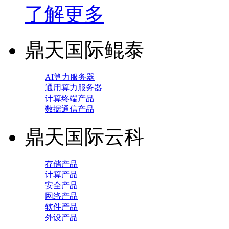
了解更多
鼎天国际鲲泰
AI算力服务器
通用算力服务器
计算终端产品
数据通信产品
鼎天国际云科
存储产品
计算产品
安全产品
网络产品
软件产品
外设产品