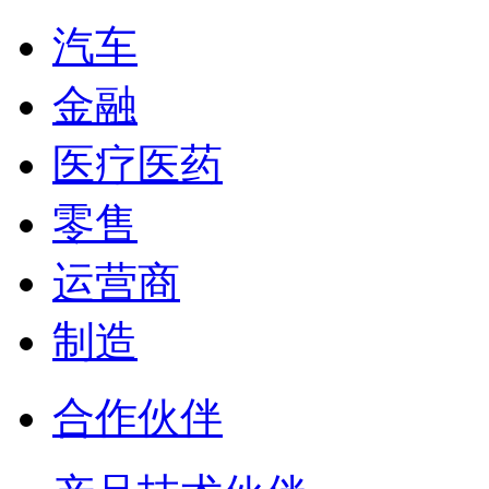
汽车
金融
医疗医药
零售
运营商
制造
合作伙伴