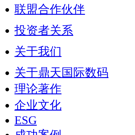
联盟合作伙伴
投资者关系
关于我们
关于鼎天国际数码
理论著作
企业文化
ESG
成功案例