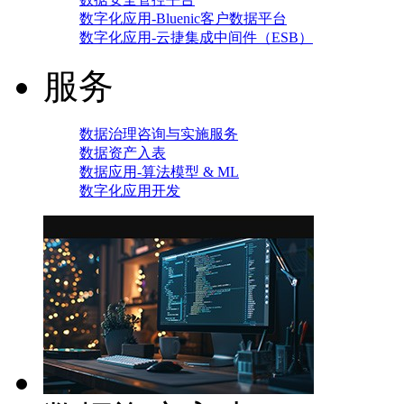
数字化应用-Bluenic客户数据平台
数字化应用-云捷集成中间件（ESB）
服务
数据治理咨询与实施服务
数据资产入表
数据应用-算法模型 & ML
数字化应用开发