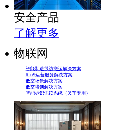
安全产品
了解更多
物联网
智能制造线边搬运解决方案
RaaS运营服务解决方案
低空场景解决方案
低空培训解决方案
智能标识识读系统（叉车专用）