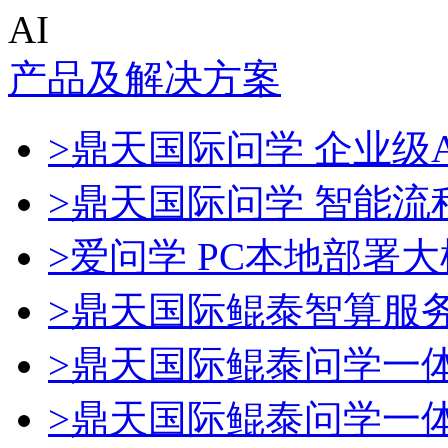
AI
产品及解决方案
>鼎天国际问学 企业级A
>鼎天国际问学 智能流
>爱问学 PC本地部署
>鼎天国际鲲泰智算服
>鼎天国际鲲泰问学一
>鼎天国际鲲泰问学一体机