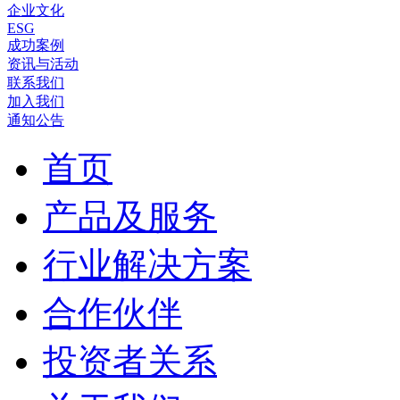
企业文化
ESG
成功案例
资讯与活动
联系我们
加入我们
通知公告
首页
产品及服务
行业解决方案
合作伙伴
投资者关系