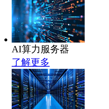
AI算力服务器
了解更多