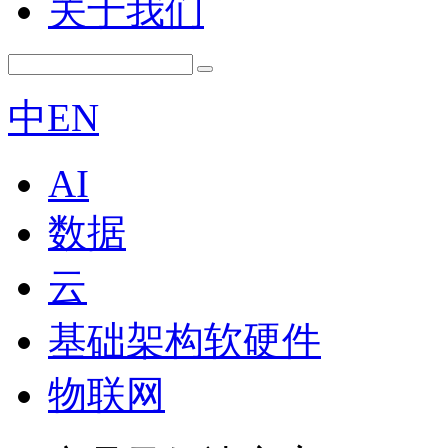
关于我们
中
EN
AI
数据
云
基础架构软硬件
物联网