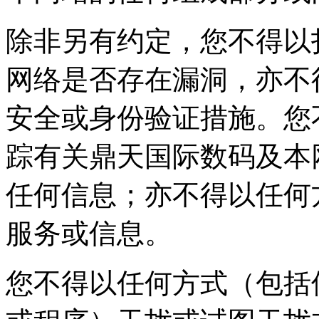
除非另有约定，您不得
网络是否存在漏洞，
安全或身份验证措施。您不
踪有关鼎天国际数码及本
任何信息；亦不得以任何
服务或信息。
您不得以任何方式（包括但