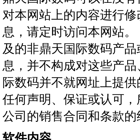
对本网站上的内容进行修改
息，请定时访问本网站
及的非鼎天国际数码产品
息，并不构成对这些产品
际数码并不就网址上提供的
任何声明、保证或认可
公司的销售合同和条款的
软件内容