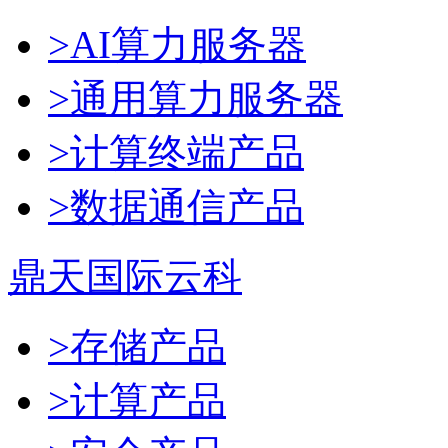
>AI算力服务器
>通用算力服务器
>计算终端产品
>数据通信产品
鼎天国际云科
>存储产品
>计算产品