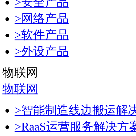
>安全产品
>网络产品
>软件产品
>外设产品
物联网
物联网
>智能制造线边搬运解
>RaaS运营服务解决方