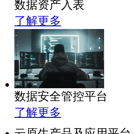
数据资产入表
了解更多
数据安全管控平台
了解更多
云原生产品及应用平台