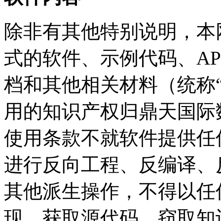
除非有其他特别说明
式的软件、示例代码
档和其他相关材料（统称“软
用的知识产权归鼎天国际
使用条款不就软件提供任何
进行反向工程、反编译、反
其他派生操作，不得
现、获取源代码、窃