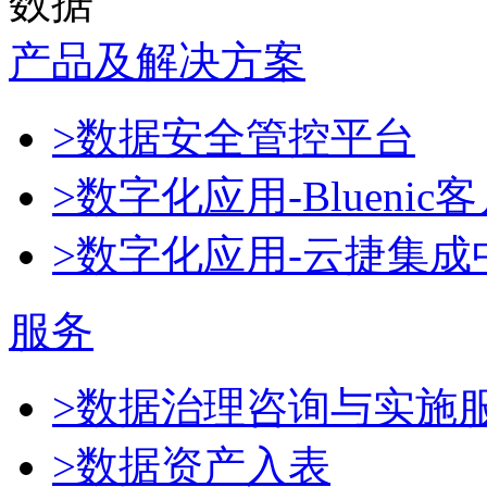
数据
产品及解决方案
>数据安全管控平台
>数字化应用-Blueni
>数字化应用-云捷集成
服务
>数据治理咨询与实施
>数据资产入表