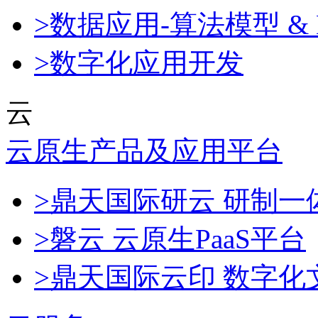
>数据应用-算法模型 & 
>数字化应用开发
云
云原生产品及应用平台
>鼎天国际研云 研制
>磐云 云原生PaaS平台
>鼎天国际云印 数字化